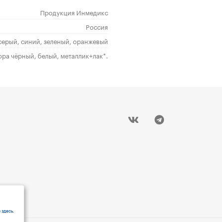
Продукция Инмедикс
Россия
 серый, синий, зеленый, оранжевый
ора чёрный, белый, металлик+лак*.
 здесь
.