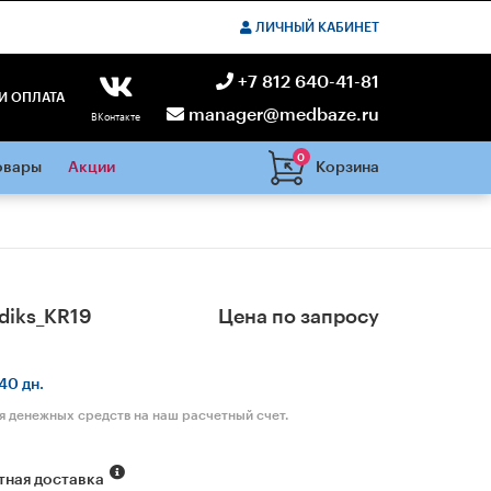
ЛИЧНЫЙ КАБИНЕТ
+7 812 640-41-81
И ОПЛАТА
manager@medbaze.ru
ВКонтакте
0
Корзина
овары
Акции
diks_KR19
Цена по запросу
40 дн.
я денежных средств на наш расчетный счет.
тная доставка