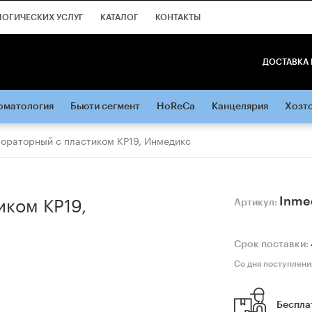
ЛОГИЧЕСКИХ УСЛУГ
КАТАЛОГ
КОНТАКТЫ
ДОСТАВКА 
оматология
Бьюти сегмент
HoReCa
Канцелярия
Хозт
бораторный с пластиком КР19, Инмедикс
иком КР19,
Inme
Артикул:
Срок поставки:
Со дня поступлени
Беспла