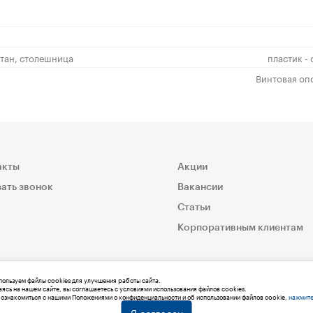
етан, столешница
пластик -
Винтовая оп
акты
Акции
ать звонок
Вакансии
Статьи
Корпоративным клиентам
ользуем файлы cookies для улучшения работы сайта.
ясь на нашем сайте, вы соглашаетесь с условиями использования файлов cookies.
ознакомиться с нашими Положениями о конфиденциальности и об использовании файлов cookie,
нажмите
Я согласен