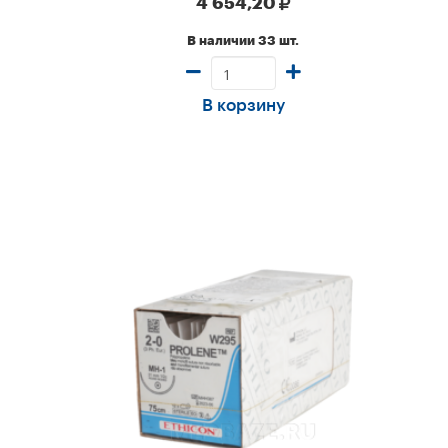
4 654,20
шт/уп
В наличии 33 шт.
В корзину