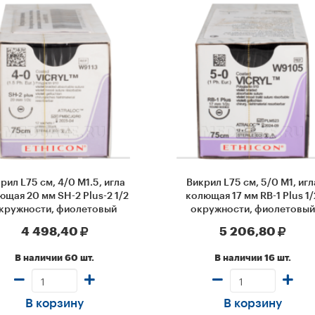
рил L75 см, 4/0 М1.5, игла
Викрил L75 см, 5/0 М1, игл
ющая 20 мм SH-2 Plus-2 1/2
колющая 17 мм RB-1 Plus 1/
кружности, фиолетовый
окружности, фиолетовый
13), Johnson & Johnson, 12
(W9105), Johnson & Johnson
4 498,40
5 206,80
шт/уп
шт/уп
В наличии 60 шт.
В наличии 16 шт.
В корзину
В корзину