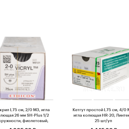
крил L75 см, 2/0 М3, игла
Кетгут простой L75 см, 4/0 
лющая 26 мм SH-Plus 1/2
игла колющая HR-20, Линте
кружности, фиолетовый,
25 шт/уп
hnson & Johnson, 12 шт/уп