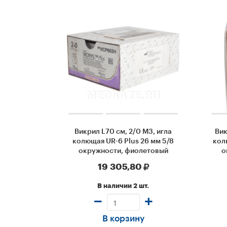
Викрил L70 см, 2/0 М3, игла
Вик
колющая UR-6 Plus 26 мм 5/8
кол
окружности, фиолетовый
о
(VCP602H), Johnson & Johnson,
(W91
19 305,80
36 шт/уп
В наличии 2 шт.
В корзину