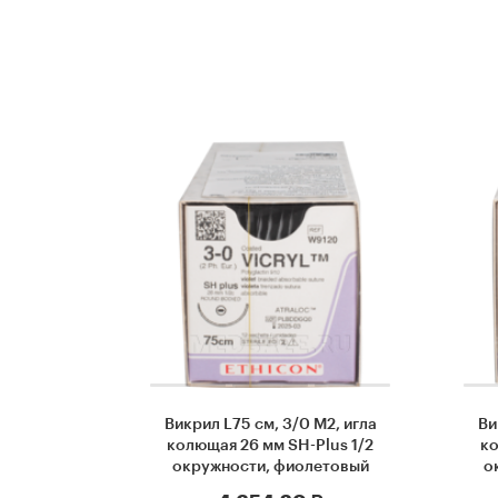
Викрил L75 см, 3/0 М2, игла
Ви
колющая 26 мм SH-Plus 1/2
ко
окружности, фиолетовый
о
(W9120), Johnson & Johnson, 12
Jo