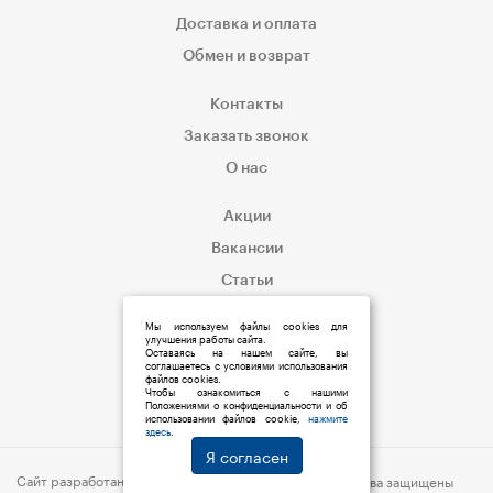
Доставка и оплата
Обмен и возврат
Контакты
Заказать звонок
О нас
Акции
Вакансии
Статьи
Корпоративным клиентам
Мы используем файлы cookies для
улучшения работы сайта.
Оставаясь на нашем сайте, вы
соглашаетесь с условиями использования
файлов cookies.
Чтобы ознакомиться с нашими
Положениями о конфиденциальности и об
использовании файлов cookie,
нажмите
здесь
.
Я согласен
Сайт разработан:
s6p.ru
© 2019 Мед:Store | Все права защищены