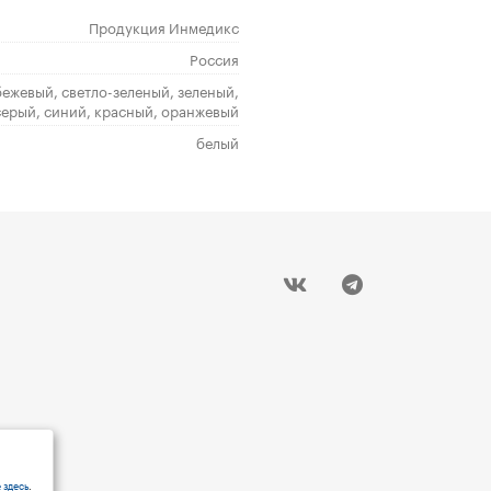
Продукция Инмедикс
Россия
бежевый, светло-зеленый, зеленый,
серый, синий, красный, оранжевый
белый
 здесь
.