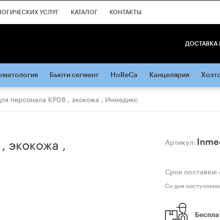
ЛОГИЧЕСКИХ УСЛУГ
КАТАЛОГ
КОНТАКТЫ
ДОСТАВКА 
оматология
Бьюти сегмент
HoReCa
Канцелярия
Хозт
ля персонала КР08 , экокожа , Инмедикс
, экокожа ,
Inme
Артикул:
Срок поставки:
Со дня поступлени
Беспла