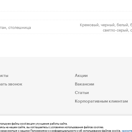
Кремовый, черный, белый, 
етан, столешница
светло-серый, 
акты
Акции
ать звонок
Вакансии
Статьи
Корпоративным клиентам
ользуем файлы cookies для улучшения работы сайта.
ясь на нашем сайте, вы соглашаетесь с условиями использования файлов cookies.
ознакомиться с нашими Положениями о конфиденциальности и об использовании файлов cookie,
нажмите