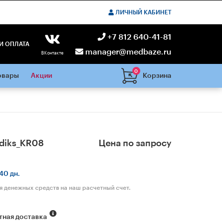
ЛИЧНЫЙ КАБИНЕТ
+7 812 640-41-81
И ОПЛАТА
manager@medbaze.ru
ВКонтакте
0
Корзина
овары
Акции
diks_KR08
Цена по запросу
40 дн.
я денежных средств на наш расчетный счет.
тная доставка