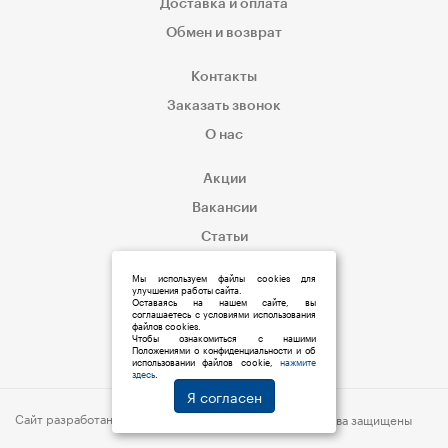
Доставка и оплата
Обмен и возврат
Контакты
Заказать звонок
О нас
Акции
Вакансии
Статьи
Корпоративным клиентам
Мы используем файлы cookies для
улучшения работы сайта.
Оставаясь на нашем сайте, вы
соглашаетесь с условиями использования
файлов cookies.
Чтобы ознакомиться с нашими
Положениями о конфиденциальности и об
использовании файлов cookie,
нажмите
здесь
.
Я согласен
Сайт разработан:
s6p.ru
© 2019 Мед:Store | Все права защищены