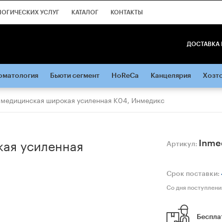
ЛОГИЧЕСКИХ УСЛУГ
КАТАЛОГ
КОНТАКТЫ
ДОСТАВКА 
оматология
Бьюти сегмент
HoReCa
Канцелярия
Хозт
 медицинская широкая усиленная К04, Инмедикс
кая усиленная
Inme
Артикул:
Срок поставки:
Со дня поступлени
Беспла