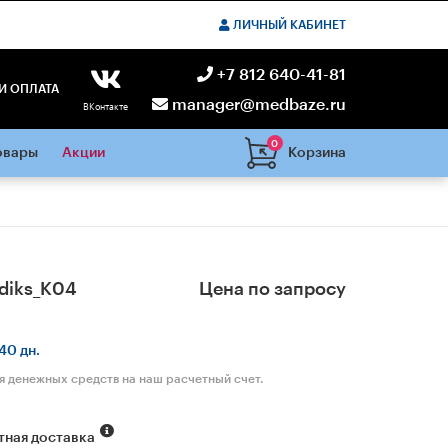
ЛИЧНЫЙ КАБИНЕТ
+7 812 640-41-81
И ОПЛАТА
manager@medbaze.ru
ВКонтакте
0
Корзина
овары
Акции
diks_K04
Цена по запросу
40 дн.
я денежных средств на наш расчетный счет.
тная доставка