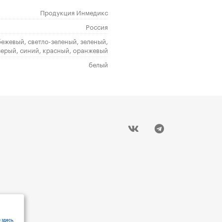
Продукция Инмедикс
Россия
бежевый, светло-зеленый, зеленый,
серый, синий, красный, оранжевый
белый
 здесь
.