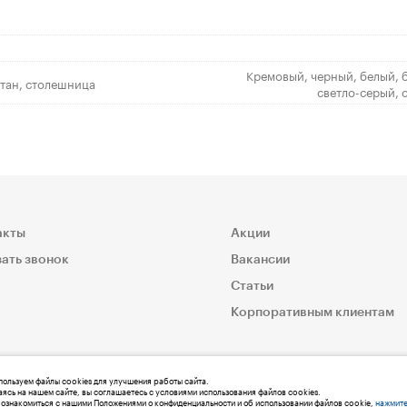
Кремовый, черный, белый, 
етан, столешница
светло-серый, 
акты
Акции
ать звонок
Вакансии
Статьи
Корпоративным клиентам
ользуем файлы cookies для улучшения работы сайта.
ясь на нашем сайте, вы соглашаетесь с условиями использования файлов cookies.
ознакомиться с нашими Положениями о конфиденциальности и об использовании файлов cookie,
нажмите