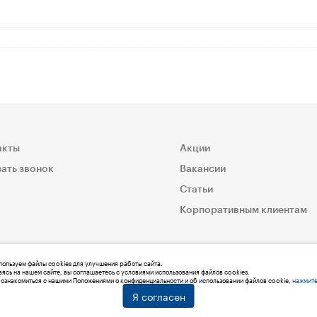
акты
Акции
ать звонок
Вакансии
Статьи
Корпоративным клиентам
ользуем файлы cookies для улучшения работы сайта.
ясь на нашем сайте, вы соглашаетесь с условиями использования файлов cookies.
ознакомиться с нашими Положениями о конфиденциальности и об использовании файлов cookie,
нажмите
Я согласен
© 2019 Мед:Store | Все права защищены