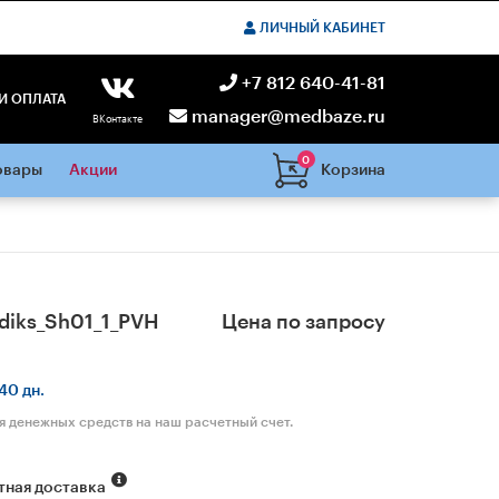
ЛИЧНЫЙ КАБИНЕТ
+7 812 640-41-81
И ОПЛАТА
manager@medbaze.ru
ВКонтакте
0
Корзина
овары
Акции
diks_Sh01_1_PVH
Цена по запросу
40 дн.
я денежных средств на наш расчетный счет.
тная доставка