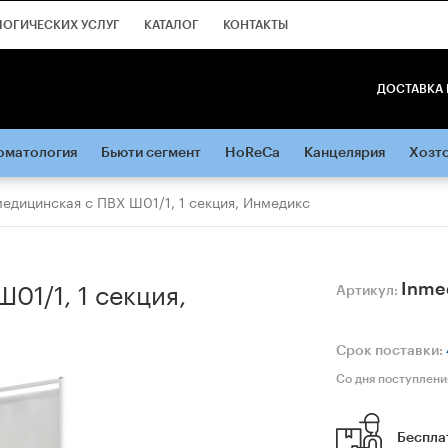
ЛОГИЧЕСКИХ УСЛУГ
КАТАЛОГ
КОНТАКТЫ
ДОСТАВКА 
оматология
Бьюти сегмент
HoReCa
Канцелярия
Хозт
едицинская с ПВХ Ш01/1, 1 секция, Инмедикс
1/1, 1 секция,
Inme
Артикул:
Срок поставки:
Со дня поступлени
Беспла