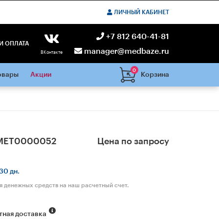
ЛИЧНЫЙ КАБИНЕТ
+7 812 640-41-81
И ОПЛАТА
manager@medbaze.ru
ВКонтакте
0
Корзина
овары
Акции
MET0000052
Цена по запросу
30 дн.
я денежных средств на наш расчетный счет.
тная доставка