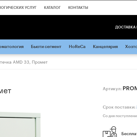
ЛОГИЧЕСКИХ УСЛУГ
КАТАЛОГ
КОНТАКТЫ
ДОСТАВКА 
оматология
Бьюти сегмент
HoReCa
Канцелярия
Хозт
течка AMD 33, Промет
мет
PRO
Артикул:
Срок поставки:
Со дня поступлени
Беспла