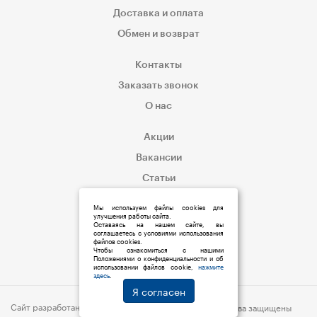
Доставка и оплата
Обмен и возврат
Контакты
Заказать звонок
О нас
Акции
Вакансии
Статьи
Корпоративным клиентам
Мы используем файлы cookies для
улучшения работы сайта.
Оставаясь на нашем сайте, вы
соглашаетесь с условиями использования
файлов cookies.
Чтобы ознакомиться с нашими
Положениями о конфиденциальности и об
использовании файлов cookie,
нажмите
здесь
.
Я согласен
Сайт разработан:
s6p.ru
© 2019 Мед:Store | Все права защищены