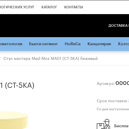
ЛОГИЧЕСКИХ УСЛУГ
КАТАЛОГ
КОНТАКТЫ
ДОСТАВКА 
оматология
Бьюти сегмент
HoReCa
Канцелярия
Хозт
Стул мастера Med-Mos МА01 (СТ-5КА) бежевый
 (СТ-5КА)
000
Артикул:
Срок поставки:
Со дня поступлени
Беспла