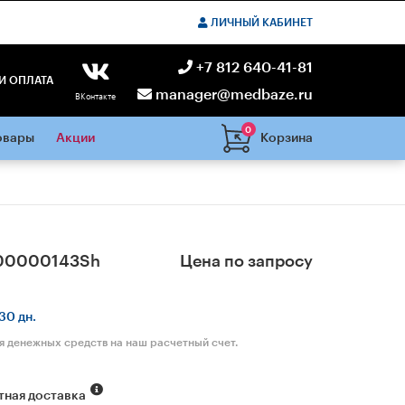
ЛИЧНЫЙ КАБИНЕТ
+7 812 640-41-81
И ОПЛАТА
manager@medbaze.ru
ВКонтакте
0
Корзина
овары
Акции
00000143Sh
Цена по запросу
30 дн.
я денежных средств на наш расчетный счет.
тная доставка