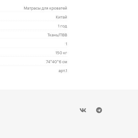
Матрасы для кроватей
Китай
1 год
Ткань/ПВВ
1
150 кг
74*40*6 см
арт.1