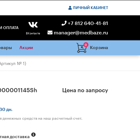
ЛИЧНЫЙ КАБИНЕТ
+7 812 640-41-81
И ОПЛАТА
manager@medbaze.ru
ВКонтакте
0
Корзина
овары
Акции
ртикул № 1)
000001145Sh
Цена по запросу
30 дн.
я денежных средств на наш расчетный счет.
тная доставка