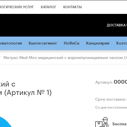
ЛОГИЧЕСКИХ УСЛУГ
КАТАЛОГ
КОНТАКТЫ
ДОСТАВКА 
оматология
Бьюти сегмент
HoReCa
Канцелярия
Хозт
Матрас Med-Mos медицинский с водонепроницаемым чехлом (А
ий с
000
Артикул:
 (Артикул № 1)
Срок поставки:
Со дня поступлени
Беспла