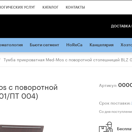
ЛОГИЧЕСКИХ УСЛУГ
КАТАЛОГ
КОНТАКТЫ
ДОСТАВКА 
оматология
Бьюти сегмент
HoReCa
Канцелярия
Хозт
Тумба прикроватная Med-Mos с поворотной столешницей BLZ 
os с поворотной
000
Артикул:
01/ПТ 004)
Срок поставки:
Со дня поступлени
Беспла