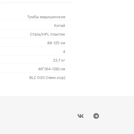
Тумбы медицинские
Китай
Сталь/HPL пластик
86-125 см
4
23.7 кг
46*(64-138) см
BLZ 030 (темн.кор)