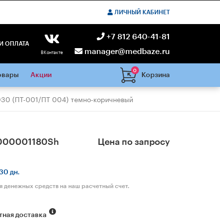
ЛИЧНЫЙ КАБИНЕТ
+7 812 640-41-81
И ОПЛАТА
manager@medbaze.ru
ВКонтакте
0
Корзина
овары
Акции
030 (ПТ-001/ПТ 004) темно-коричневый
000001180Sh
Цена по запросу
30 дн.
я денежных средств на наш расчетный счет.
тная доставка