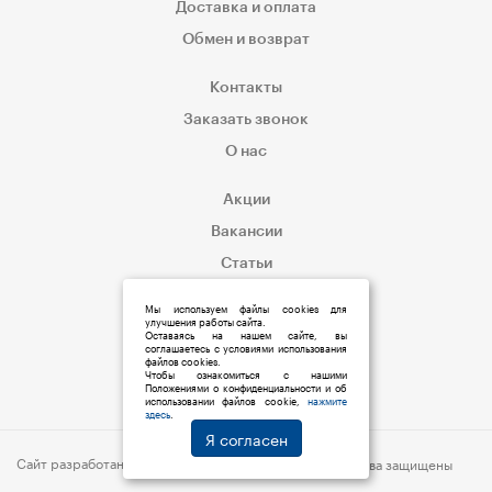
Доставка и оплата
Обмен и возврат
Контакты
Заказать звонок
О нас
Акции
Вакансии
Статьи
Корпоративным клиентам
Мы используем файлы cookies для
улучшения работы сайта.
Оставаясь на нашем сайте, вы
соглашаетесь с условиями использования
файлов cookies.
Чтобы ознакомиться с нашими
Положениями о конфиденциальности и об
использовании файлов cookie,
нажмите
здесь
.
Я согласен
Сайт разработан:
s6p.ru
© 2019 Мед:Store | Все права защищены