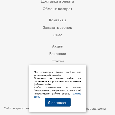
Доставка и оплата
Обмен и возврат
Контакты
Заказать звонок
О нас
Акции
Вакансии
Статьи
Корпоративным клиентам
Мы используем файлы cookies для
улучшения работы сайта.
Оставаясь на нашем сайте, вы
соглашаетесь с условиями использования
файлов cookies.
Чтобы ознакомиться с нашими
Положениями о конфиденциальности и об
использовании файлов cookie,
нажмите
здесь
.
Я согласен
Сайт разработан:
s6p.ru
© 2019 Мед:Store | Все права защищены