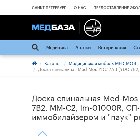
САНКТ-ПЕТЕРБУРГ
О НАС
ПРЕДОСТАВЛЕНИЕ ЭКО
Медицина
Аптеки
Ветеринария
Ст
Каталог
Медицинская мебель MED-MOS
Доска спинальная Med-Mos YDC-7A3 (YDC-7В2,
Доска спинальная Med-Mos
7В2, ММ-С2, Im-01000R, СП-
иммобилайзером и "паук" 