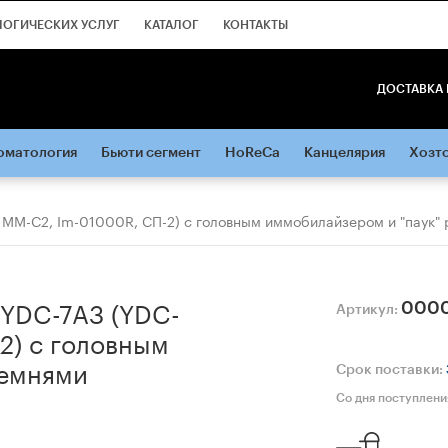
ЛОГИЧЕСКИХ УСЛУГ
КАТАЛОГ
КОНТАКТЫ
ДОСТАВКА 
оматология
Бьюти сегмент
HoReCa
Канцелярия
Хозт
 ММ-С2, Im-01000R, СП-2) с головным иммобилайзером и "паук"
 YDC-7A3 (YDC-
000
Артикул:
2) с головным
ремнями
Срок поставки:
Со дня поступлени