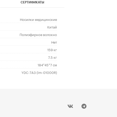
СЕРТИФИКАТЫ
Носилки медицинские
Китай
Полиэфирное волокно
Нет
159 кг
7.5 кг
184*45*7 см
YDC-7A3 (Im-01000R)