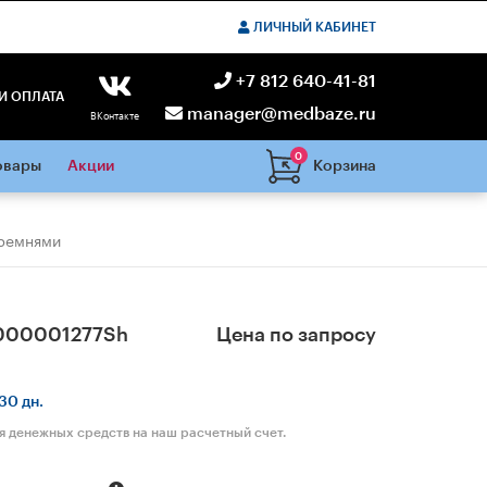
ЛИЧНЫЙ КАБИНЕТ
+7 812 640-41-81
И ОПЛАТА
manager@medbaze.ru
ВКонтакте
0
Корзина
овары
Акции
 ремнями
000001277Sh
Цена по запросу
30 дн.
я денежных средств на наш расчетный счет.