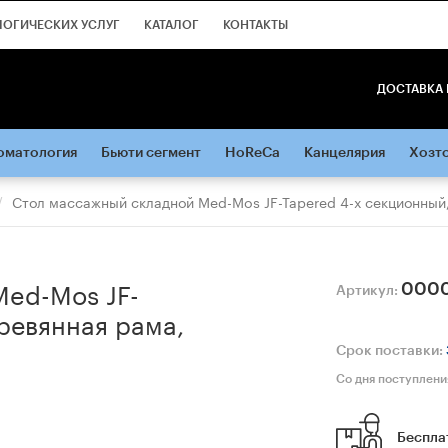
ЛОГИЧЕСКИХ УСЛУГ
КАТАЛОГ
КОНТАКТЫ
ДОСТАВКА 
оматология
Бьюти сегмент
HoReCa
Канцелярия
Хозт
Стол массажный складной Med-Mos JF-Tapered 4-х секционный
Med-Mos JF-
000
Артикул:
ревянная рама,
Срок поставки:
Со дня поступлени
Беспла