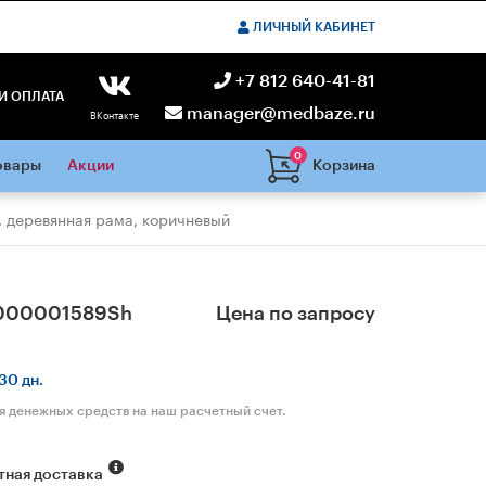
ЛИЧНЫЙ КАБИНЕТ
+7 812 640-41-81
И ОПЛАТА
manager@medbaze.ru
ВКонтакте
0
Корзина
овары
Акции
, деревянная рама, коричневый
000001589Sh
Цена по запросу
30 дн.
я денежных средств на наш расчетный счет.
тная доставка