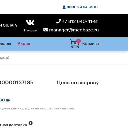
ЛИЧНЫЙ КАБИНЕТ
+7 812 640-41-81
И ОПЛАТА
manager@medbaze.ru
ВКонтакте
0
Корзина
овары
Акции
белый
000001371Sh
Цена по запросу
30 дн.
я денежных средств на наш расчетный счет.
тная доставка