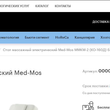
ЛОГИЧЕСКИХ УСЛУГ
КАТАЛОГ
КОНТАКТЫ
ДОСТАВКА 
оматология
Бьюти сегмент
HoReCa
Канцелярия
Хозт
Стол массажный электричеcкий Med-Mos ММКМ-2 (КО-160Д) 
cкий Med-Mos
000
Артикул:
Срок поставки:
Со дня поступлени
Беспла