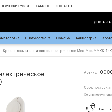
ЛОГИЧЕСКИХ УСЛУГ
КАТАЛОГ
КОНТАКТЫ
ДОСТАВКА 
оматология
Бьюти сегмент
HoReCa
Канцелярия
Хозт
Кресло косметологическое электрическое Med-Mos ММКК-4 (К
электрическое
000
Артикул:
)
Срок поставки:
Со дня поступлени
Беспла