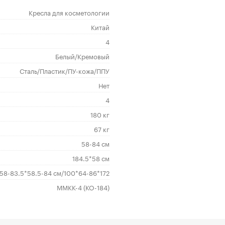
Кресла для косметологии
Китай
4
Белый/Кремовый
Сталь/Пластик/ПУ-кожа/ППУ
Нет
4
180 кг
67 кг
58-84 см
184.5*58 см
*58-83.5*58.5-84 см/100*64-86*172
ММКК-4 (КО-184)