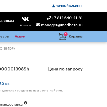
ЛИЧНЫЙ КАБИНЕТ
+7 812 640-41-81
И ОПЛАТА
manager@medbaze.ru
ВКонтакте
0
Корзина
овары
Акции
О-184DP)
000001398Sh
Цена по запросу
30 дн.
я денежных средств на наш расчетный счет.
тная доставка