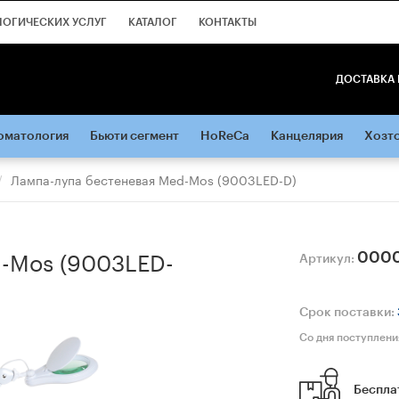
ЛОГИЧЕСКИХ УСЛУГ
КАТАЛОГ
КОНТАКТЫ
ДОСТАВКА 
оматология
Бьюти сегмент
HoReCa
Канцелярия
Хозт
Лампа-лупа бестеневая Med-Mos (9003LED-D)
d-Mos (9003LED-
000
Артикул:
Срок поставки:
Со дня поступлени
Беспла