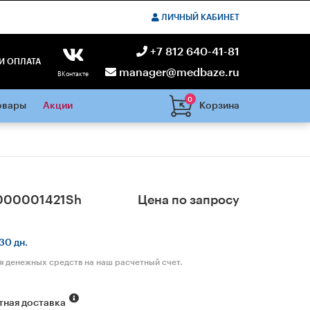
ЛИЧНЫЙ КАБИНЕТ
+7 812 640-41-81
И ОПЛАТА
manager@medbaze.ru
ВКонтакте
0
Корзина
овары
Акции
000001421Sh
Цена по запросу
30 дн.
я денежных средств на наш расчетный счет.
тная доставка