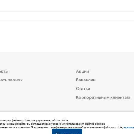
акты
Акции
ать звонок
Вакансии
Статьи
Корпоративным клиентам
ользуем файлы cookies для улучшения работы сайта.
ясь на нашем сайте, вы соглашаетесь с условиями использования файлов cookies.
ознакомиться с нашими Положениями о конфиденциальности и об использовании файлов cookie,
нажмите
Я согласен