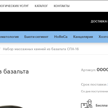
ЛОГИЧЕСКИХ УСЛУГ
КАТАЛОГ
КОНТАКТЫ
ДОСТАВКА 
оматология
Бьюти сегмент
HoReCa
Канцелярия
Хозт
Набор массажных камней из базальта СПА-16
 базальта
000
Артикул:
Срок поставки:
Со дня поступлени
Беспла