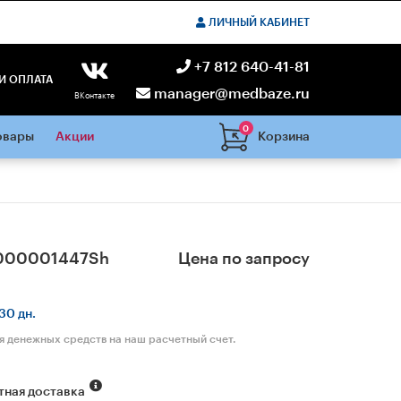
ЛИЧНЫЙ КАБИНЕТ
+7 812 640-41-81
И ОПЛАТА
manager@medbaze.ru
ВКонтакте
0
Корзина
овары
Акции
000001447Sh
Цена по запросу
30 дн.
я денежных средств на наш расчетный счет.
тная доставка