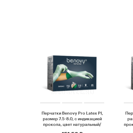
Перчатки Benovy Pro Latex PI,
Пер
размер 7.5-8.0, с индикацией
ра
прокола, цвет натуральный/
прок
зеленый (BSI3NG78G65), 2
(