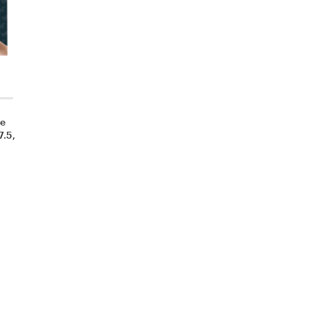
le
7.5,