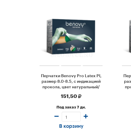
Перчатки Benovy Pro Latex PI,
Пер
размер 8.0-8.5, с индикацией
раз
прокола, цвет натуральный/
пр
зеленый (MLSI3NG78666), 2
151,50
пары/уп
Под заказ 7 дн.
В корзину