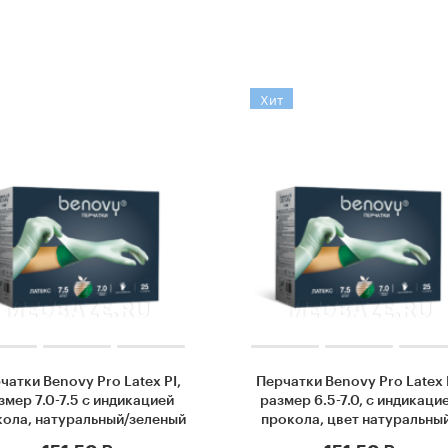
Хит
чатки Benovy Pro Latex PI,
Перчатки Benovy Pro Latex 
змер 7.0-7.5 с индикацией
размер 6.5-7.0, с индикаци
ола, натуральный/зеленый
прокола, цвет натуральны
BSI3NG78G64), 2 пар/уп
зеленый, 2 пары/уп